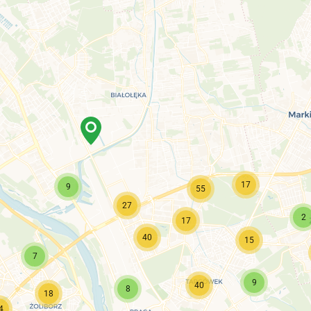
17
9
55
27
2
17
40
15
7
9
40
8
18
4