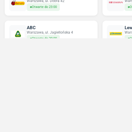
Warszawa, ul. Dobra 42
Wars
Otwarte do 23:00
O
ABC
Lew
Warszawa, ul. Jagiellońska 4
Wars
Otwarte do 20:00
O
Delikatesy Centrum
Pe
Warszawa, ul. Grochowska 355
Wars
Otwarte do 22:00
O