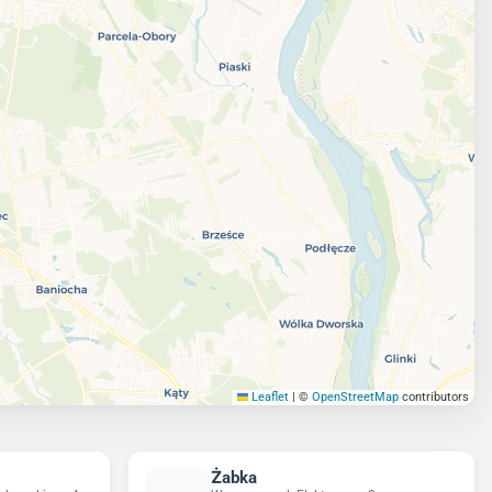
Leaflet
|
©
OpenStreetMap
contributors
Żabka