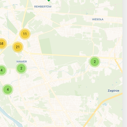
11
68
21
2
2
4
4