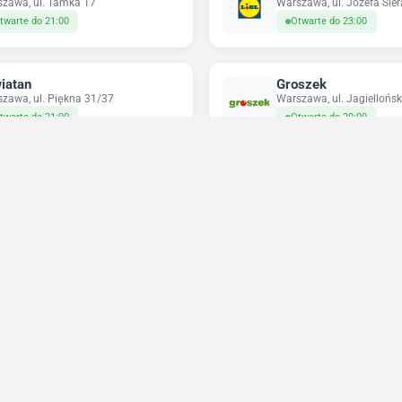
zawa, ul. Tamka 17
Warszawa, ul. Józefa Sie
twarte do 21:00
Otwarte do 23:00
iatan
Groszek
zawa, ul. Piękna 31/37
Warszawa, ul. Jagiellońsk
twarte do 21:00
Otwarte do 20:00
pco
Odido
zawa, ul. Targowa 72
Warszawa, ul. Nowolipie 
twarte do 21:00
Otwarte do 23:59
Niedziele handlowe 2026
Sprawdź w które niedziele sklepy będą otwarte