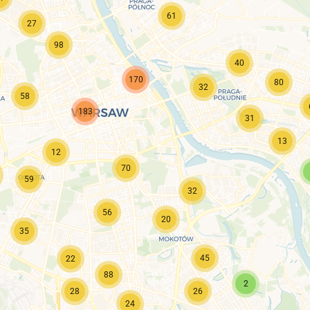
61
27
98
40
170
80
32
58
183
31
13
12
70
59
32
56
20
35
45
22
88
2
28
26
24