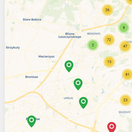
26
8
72
2
47
15
81
23