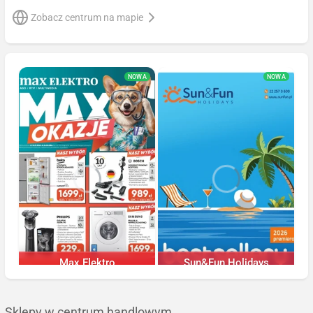
Zobacz centrum na mapie
NOWA
NOWA
Max Elektro
Sun&Fun Holidays
Trwa jeszcze 19 dni
Trwa jeszcze 146 dni
Sklepy w centrum handlowym